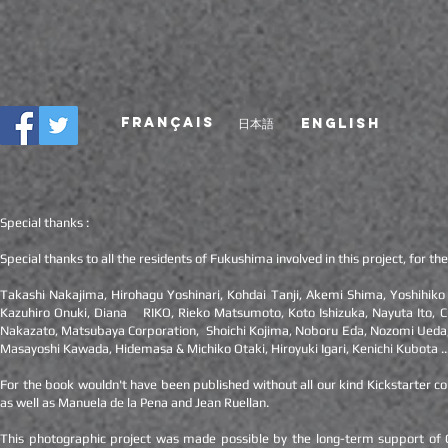
FRANÇAIS
日本語
ENGLISH
Special thanks :
Special thanks to all the residents of Fukushima involved in this project, for 
Takashi Nakajima, Hirohagu Yoshinari, Kohdai Tanji, Akemi Shima, Yoshihiko
Kazuhiro Onuki, Diana RIKO, Rieko Matsumoto, Koto Ishizuka, Nayuta Ito, Ch
Nakazato, Matsubaya Corporation, Shoichi Kojima, Noboru Eda, Nozomi Ueda, 
Masayoshi Kawada, Hidemasa & Michiko Otaki, Hiroyuki Igari, Kenichi Kubota ..
For the book wouldn't have been published without all our kind Kickstarter c
as well as Manuela de la Pena and Jean Ruellan.
This photographic project was made possible by the long-term support of Cha